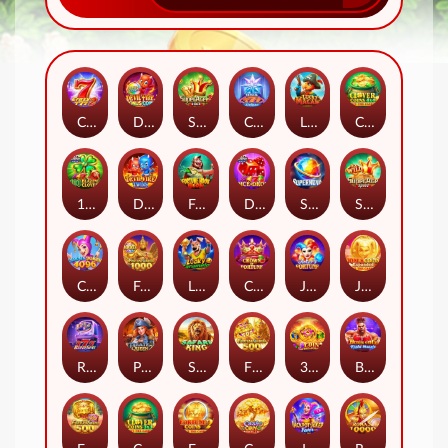
Crazy777 2
Devil Fire Bonu$ Coin
Super Ace 2
Crystal 777 DELUXE
Lucky Macaw
Clover Coins 4x4
100 Blazing Clover
Devil Fire Twins
Fortune Hook Boom
Dice & Drop
Supernova
Super Ace SPEED
Circus Joker 4096
Fortune Garuda 1000
Lucky Caramelo
Crown of Fortune
Joker's Fortune
Joker Coins Expanded
Rapid Gems 777
Pirate Queen 2
Safari King
FORTUNE GARUDA 500
3 Coin Treasures 2
Boxing King Title Match