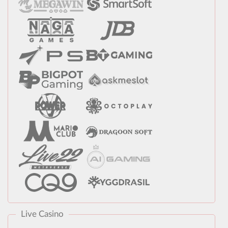
Live Casino