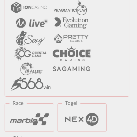
Race
Togel