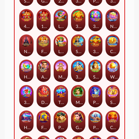
Super Ace Deluxe
Golden Queen
20 Blazing Clover
3 Lucky Baozhu
Party Ape
3 Super Ace
40 Sparkling Crown
10 Sparkling Crown
Lucky Jaguar 2
3 Coin Golden OX
3 Witch's Lamp
Night City
Nightfall Hunting
Fortune Gems Legend
Lucky Jaguar 500
Storm of Seth 2
3 Coin Wild Tiger
Coin of Lightning
Hyper Burst
Agent Ace
Money Pot
3 Lightning Blitz
Safari Mystery
World Cup
3 Pot Dragons
Devil Fire 2
TWIN WINS
Medusa
Potion Wizard
Sweet Land
Happy Taxi
Fa Fa Fa
Pirate Queen
Golden Temple
Poseidon
Charge Buffalo Ascent