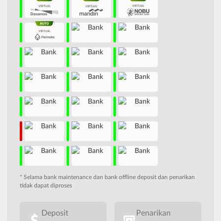
* Selama bank maintenance dan bank offline deposit dan penarikan
tidak dapat diproses
Deposit
Penarikan