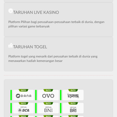
TARUHAN LIVE KASINO
Platform Pilihan bagi perusahaan-perusahaan terbaik di dunia, dengan
pilihan variasi game terbanyak
TARUHAN TOGEL
Platform togel yang menarik dari perusahan terbaik di dunia yang
menawarkan hadiah kemenangan besar