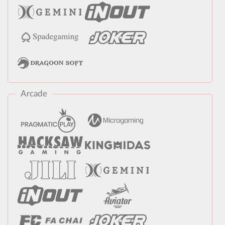
Arcade