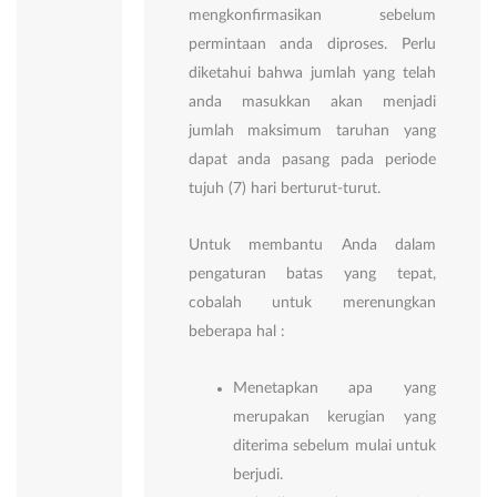
mengkonfirmasikan sebelum
permintaan anda diproses. Perlu
diketahui bahwa jumlah yang telah
anda masukkan akan menjadi
jumlah maksimum taruhan yang
dapat anda pasang pada periode
tujuh (7) hari berturut-turut.
Untuk membantu Anda dalam
pengaturan batas yang tepat,
cobalah untuk merenungkan
beberapa hal :
Menetapkan apa yang
merupakan kerugian yang
diterima sebelum mulai untuk
berjudi.