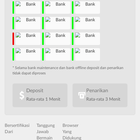
* Selama bank maintenance dan bank offline deposit dan penarikan
tidak dapat diproses
Deposit
Penarikan
Rata-rata 1 Menit
Rata-rata 3 Menit
Bersertifikasi
Tanggung
Browser
Dari
Jawab
Yang
Bermain
Didukung