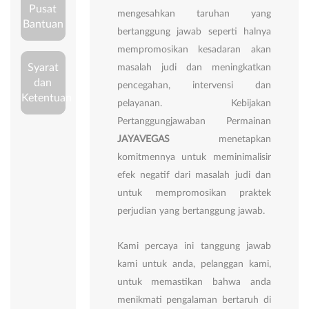
Pusat
mengesahkan taruhan yang
Bantuan
bertanggung jawab seperti halnya
mempromosikan kesadaran akan
Syarat
masalah judi dan meningkatkan
dan
pencegahan, intervensi dan
Ketentuan
pelayanan. Kebijakan
Pertanggungjawaban Permainan
JAYAVEGAS
menetapkan
komitmennya untuk meminimalisir
efek negatif dari masalah judi dan
untuk mempromosikan praktek
perjudian yang bertanggung jawab.
Kami percaya ini tanggung jawab
kami untuk anda, pelanggan kami,
untuk memastikan bahwa anda
menikmati pengalaman bertaruh di