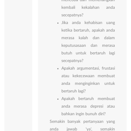
mencoba dan memenangkan
kembali kekalahan anda
secepatnya?
Jika anda kehabisan uang
ketika bertaruh, apakah anda
merasa kalah dan dalam
keputusasaan dan merasa
butuh untuk bertaruh lagi
secepatnya?
Apakah argumentasi, frustasi
atau kekecewaan membuat
anda menginginkan untuk
bertaruh lagi?
Apakah bertaruh membuat
anda merasa depresi atau
bahkan ingin bunuh diri?
Semakin banyak pertanyaan yang
anda jawab 'ya', semakin