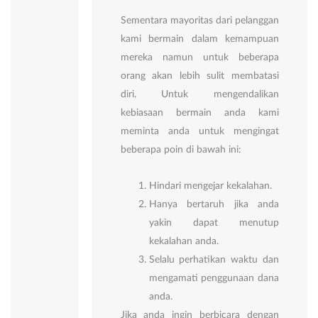
Sementara mayoritas dari pelanggan
kami bermain dalam kemampuan
mereka namun untuk beberapa
orang akan lebih sulit membatasi
diri. Untuk mengendalikan
kebiasaan bermain anda kami
meminta anda untuk mengingat
beberapa poin di bawah ini:
Hindari mengejar kekalahan.
Hanya bertaruh jika anda
yakin dapat menutup
kekalahan anda.
Selalu perhatikan waktu dan
mengamati penggunaan dana
anda.
Jika anda ingin berbicara dengan