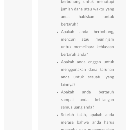
berbohong untuk menutupi
jumlah dana atau waktu yang
anda habiskan untuk
bertaruh?
Apakah anda berbohong,
mencuri atau meminjam
untuk memelihara kebiasaan
bertaruh anda?
Apakah anda enggan untuk
menggunakan dana taruhan
anda untuk sesuatu yang
lainnya?
Apakah anda bertaruh
sampai anda kehilangan
semua uang anda?
Setelah kalah, apakah anda
merasa bahwa anda harus