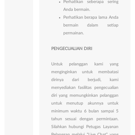
Perhatikan seberapa sering
Anda bermain.
Perhatikan berapa lama Anda
bermain dalam setiap
permainan.
PENGECUALIAN DIRI
Untuk pelanggan kami yang
menginginkan untuk membatasi
dirinya dari berjudi, kami
menyediakan fasilitas pengecualian
diri yang memungkinkan pelanggan
untuk menutup akunnya untuk
minimum waktu 6 bulan sampai 5
tahun sesuai dengan permintaan.
Silahkan hubungi Petugas Layanan
Pelanggan melalui “Live Chat” yang