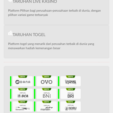
TARUHAN LIVE KASINO
Platform Pilihan bagi perusahaan-perusahaan terbaik di dunia, dengan
pilihan variasi game terbanyak
TARUHAN TOGEL
Platform togel yang menarik dari perusahan terbaik di dunia yang
menawarkan hadiah kemenangan besar