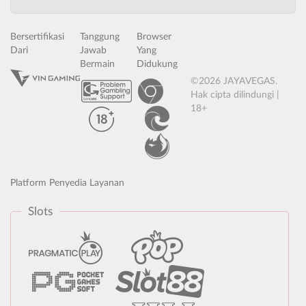
Bersertifikasi
Tanggung
Browser
Dari
Jawab
Yang
Bermain
Didukung
©2026 JAYAVEGAS.
Hak cipta dilindungi |
18+
Platform Penyedia Layanan
Slots