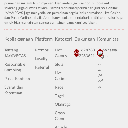
permainan ini jauh lebih nyaman. Dan anda juga bisa nonton bola online
sekarang juga di website kami, sambil menikmati permainan judi bola online.
JAYAVEGAS juga menyediakan permainan segala jenis permainan Live Casino
dan Poker Online terbaik. Anda hanya cukup mendaftarkan diri anda sekali saja
untuk bisa memainkan semua permainan yang kami sediakan.
Kebijaksanaan
Platform
Kategori
Dukungan
Komunitas
Tentang
Promosi
Hot
+628788
Whatsa
JAYAVEGAS
Games
2283621
pp
Loyalty
Responsible
Slots
Referral
Gambling
Live
Pusat Bantuan
Casino
Syarat dan
Race
Ketentuan
Togel
Olahraga
Crash
Game
Arcade