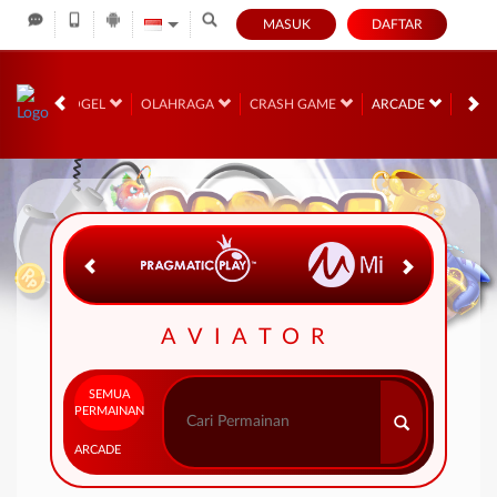
MASUK
DAFTAR
RACE
TOGEL
OLAHRAGA
CRASH GAME
ARCADE
E-SP
AVIATOR
SEMUA
PERMAINAN
ARCADE